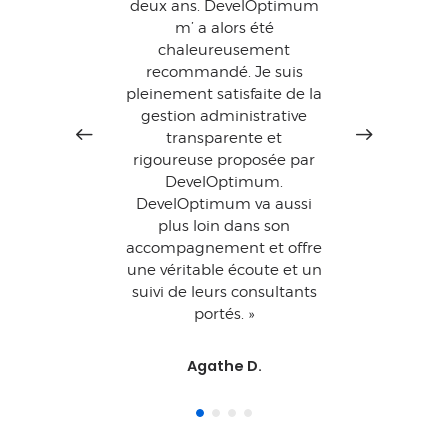
um
deux ans. DevelOptimum
Ag
acune
m’ a alors été
ét
 Mon
chaleureusement
compé
m est
recommandé. Je suis
i a à
pleinement satisfaite de la
profe
 ses
gestion administrative
suis
transparente et
choi
rigoureuse proposée par
DevelOptimum.
DevelOptimum va aussi
plus loin dans son
accompagnement et offre
une véritable écoute et un
suivi de leurs consultants
portés. »
Agathe D.