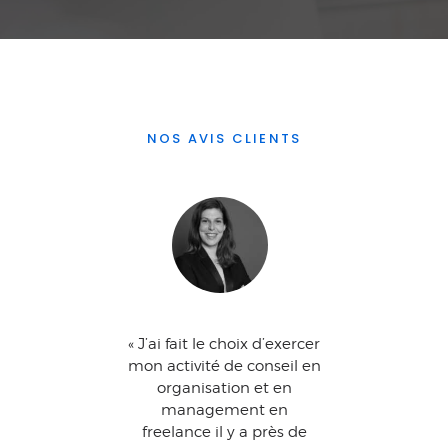
NOS AVIS CLIENTS
ial
« J’ai fait le choix d’exercer
« J
ec
mon activité de conseil en
suis
organisation et en
ent
t des
management en
Salar
utien
freelance il y a près de
miss