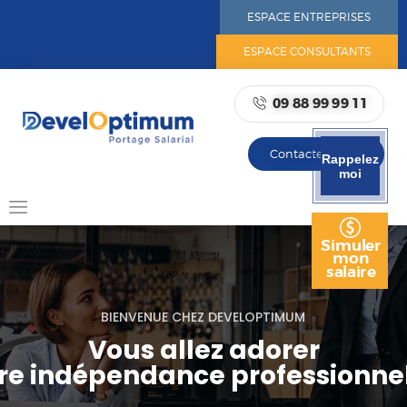
ESPACE ENTREPRISES
ESPACE CONSULTANTS
09 88 99 99 11
ACCUEIL
NOTRE ADN
Contactez-nous
Rappelez
NOTRE RÉSEAU
moi
PORTAGE SALARIAL
AVANTAGES DU PORTAGE
SALARIAL
Simuler
mon
NOS OFFRES
salaire
RESSOURCES
BIENVENUE CHEZ DEVELOPTIMUM
Vous allez adorer
re indépendance professionnel