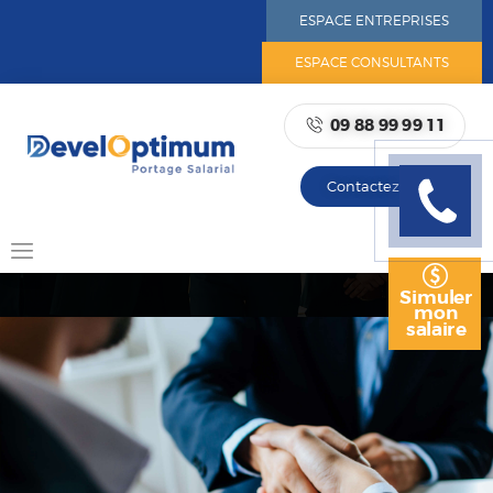
ESPACE ENTREPRISES
ESPACE CONSULTANTS
09 88 99 99 11
ACCUEIL
NOTRE ADN
Contactez-nous
Rappelez
NOTRE RÉSEAU
moi
PORTAGE SALARIAL
AVANTAGES DU PORTAGE
SALARIAL
Simuler
mon
NOS OFFRES
salaire
RESSOURCES