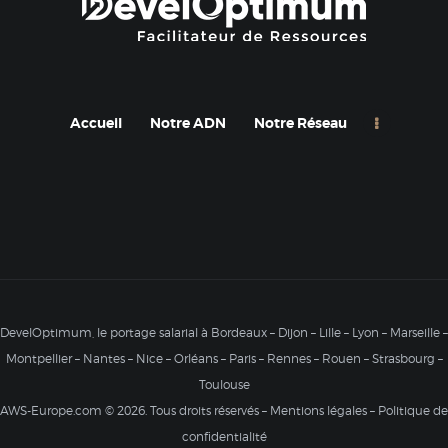
v
r
a
i
Accueil
Notre ADN
Notre Réseau
t
ê
t
r
e
l
a
i
DevelOptimum, le portage salarial à
Bordeaux
–
Dijon
–
Lille
–
Lyon
–
Marseille
–
s
Montpellier
–
Nantes
–
Nice
–
Orléans
–
Paris
–
Rennes
–
Rouen
–
Strasbourg
–
s
Toulouse
é
AWS-Europe.com
© 2026. Tous droits réservés –
Mentions légales
–
Politique de
v
confidentialité
i