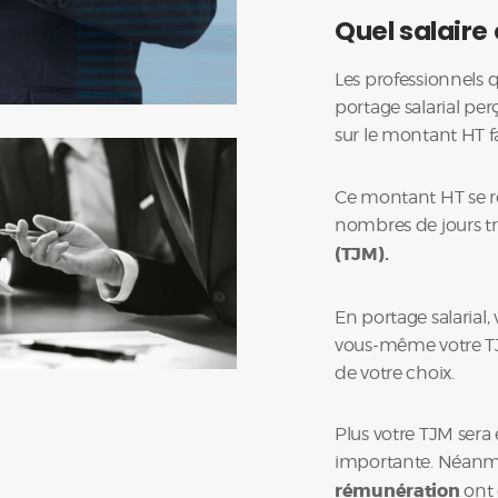
RESSOURCES
Quel salaire 
Les professionnels q
portage salarial p
sur le montant HT fa
Ce montant HT se r
nombres de jours tr
(TJM).
En portage salarial
vous-même votre TJM
de votre choix.
Plus votre TJM sera 
importante. Néanm
rémunération
ont 