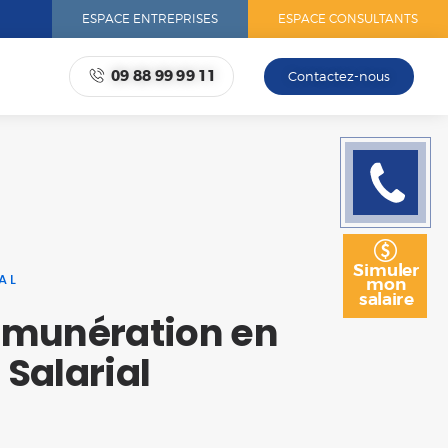
ESPACE ENTREPRISES
ESPACE CONSULTANTS
09 88 99 99 11
Contactez-nous
Rappelez
moi
Simuler
AL
mon
salaire
émunération en
 Salarial