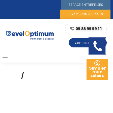
ESPACE ENTREPRISES
ESPACE CONSULTANTS
09 88 99 99 11
ACCUEIL
NOTRE ADN
Contactez-nous
Rappelez
NOTRE RÉSEAU
moi
PORTAGE SALARIAL
AVANTAGES DU PORTAGE
SALARIAL
Simuler
mon
NOS OFFRES
/
salaire
RESSOURCES