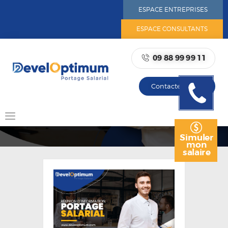
ESPACE ENTREPRISES
ESPACE CONSULTANTS
09 88 99 99 11
ACCUEIL
NOTRE ADN
Contactez-nous
Rappelez
NOTRE RÉSEAU
moi
PORTAGE SALARIAL
AVANTAGES DU PORTAGE
SALARIAL
Simuler
mon
NOS OFFRES
salaire
RESSOURCES