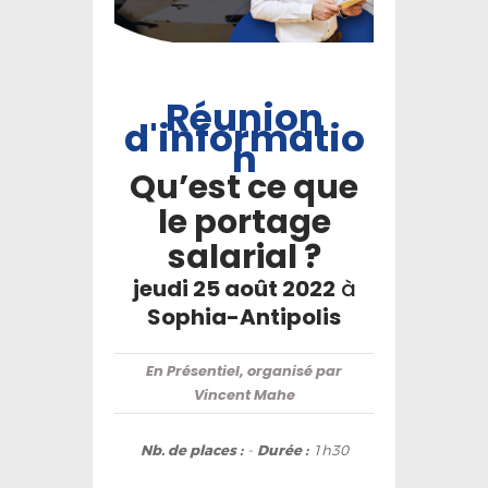
Réunion
d'informatio
n
Qu’est ce que
le portage
salarial ?
jeudi 25 août 2022
à
Sophia-Antipolis
En Présentiel, organisé par
Vincent Mahe
Nb. de places :
-
Durée :
1h30